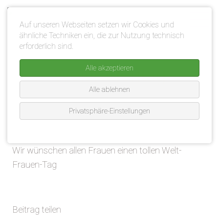
NAVIGATION
Auf unseren Webseiten setzen wir Cookies und
ÜBERSPRINGEN
ähnliche Techniken ein, die zur Nutzung technisch
erforderlich sind.
Alle akzeptieren
Weltfrauentag
Alle ablehnen
Privatsphäre-Einstellungen
08.03.2023
Wir wünschen allen Frauen einen tollen Welt-
Frauen-Tag
Beitrag teilen
Facebook
Twitter
WhatsApp
LinkedIn
E-mail